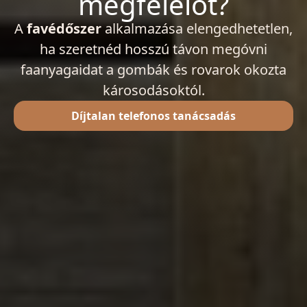
megfelelőt?
A
favédőszer
alkalmazása elengedhetetlen,
ha szeretnéd hosszú távon megóvni
faanyagaidat a gombák és rovarok okozta
károsodásoktól.
Díjtalan telefonos tanácsadás