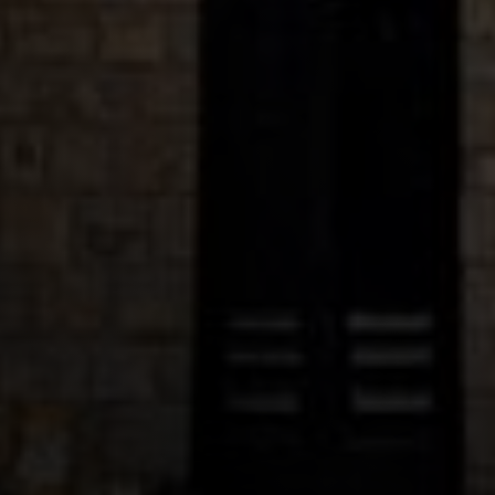
GALÉRIA
 projektről képekb