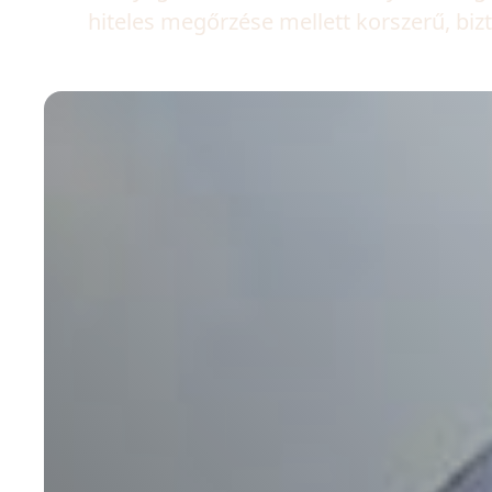
hiteles megőrzése mellett korszerű, biz