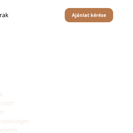
rak
Ajánlat kérése
ik
sított
tt
a szükséges
kezetek