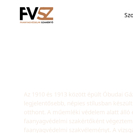
Szo
Munká
Óbudai Gázgyári la
Az 1910 és 1913 között épült Óbudai Gáz
legjelentősebb, népies stílusban készült
otthont. A műemléki védelem alatt álló 
faanyagvédelmi szakértőként végeztem r
faanyagvédelmi szakvéleményt. A vizsgál