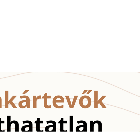
akártevők
thatatlan