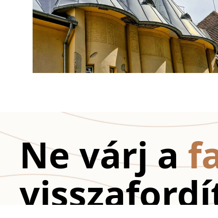
Ne várj a
f
visszafordí