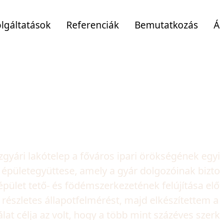
lgáltatások
Referenciák
Bemutatkozás
Á
im
kótelep
gyári lakótelep a főváros ipari örökségének egy
 épületegyüttese, amely a gyár dolgozóinak bizto
épület tető- és födémszerkezetének felújítása elő
észletes állapotfelmérést, majd elkészítettem 
at célja az volt, hogy a több mint százéves szer